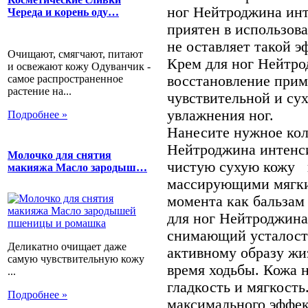
ног Нейтроджина инт
Череда и корень оду…
приятен в использов
не оставляет такой 
Очищают, смягчают, питают
Крем для ног Нейтро
и освежают кожу Одуванчик -
самое распространенное
восстановление прим
растение на...
чувствительной и су
увлажнения ног.
Подробнее »
Нанесите нужное кол
Нейтроджина интенс
Молочко для снятия
чистую сухую кожу 
макияжа Масло зародыш…
массирующими мягки
момента как бальзам
для ног Нейтроджин
снимающий усталость
Деликатно очищает даже
активному образу жи
самую чувствительную кожу
время ходьбы. Кожа 
...
гладкость и мягкость
Подробнее »
максимального эффе