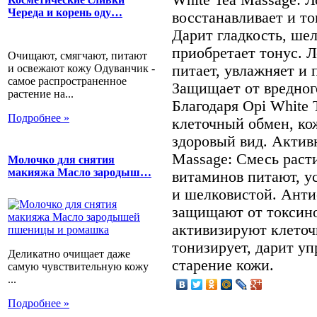
Череда и корень оду…
восстанавливает и т
Дарит гладкость, ше
приобретает тонус. Л
Очищают, смягчают, питают
и освежают кожу Одуванчик -
питает, увлажняет и 
самое распространенное
Защищает от вредног
растение на...
Благодаря Opi White
Подробнее »
клеточный обмен, ко
здоровый вид. Актив
Massage: Смесь раст
Молочко для снятия
макияжа Масло зародыш…
витаминов питают, у
и шелковистой. Анти
защищают от токсин
активизируют клето
тонизирует, дарит уп
Деликатно очищает даже
старение кожи.
самую чувствительную кожу
...
Подробнее »