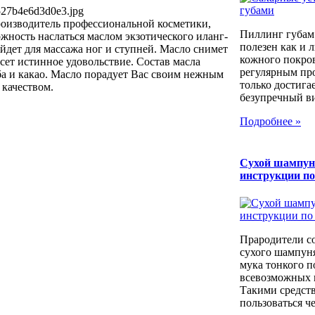
527b4e6d3d0e3.jpg
роизводитель профессиональной косметики,
Пиллинг губам
жность наслаться маслом экзотического иланг-
полезен как и 
йдет для массажа ног и ступней. Масло снимет
кожного покров
есет истинное удовольствие. Состав масла
регулярным пр
а и какао. Масло порадует Вас своим нежным
только достига
 качеством.
безупречный вид
Подробнее »
Сухой шампун
инструкции п
Прародители с
сухого шампуня
мука тонкого п
всевозможных к
Такими средст
пользоваться че