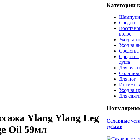
Категории 
Шампуни
Средства
Восстано
волос
Уход за к
Уход за 
Средства 
Средства
душа
Для рук и
Солнцеза
Для ног
Интимная
Уход за г
Для снят
Популярные
ссажа Ylang Ylang Leg
Сахарные уста 
губами
e Oil 59мл