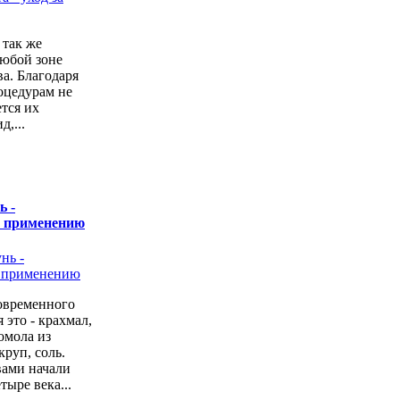
 так же
любой зоне
а. Благодаря
оцедурам не
ется их
,...
ь -
о применению
овременного
 это - крахмал,
омола из
руп, соль.
вами начали
тыре века...