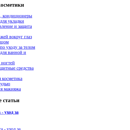
косметики
, кондиционеры
 для укладки
вление и защита
ожей вокруг глаз
лицом
по уходу за телом
 для ванной и
 ногтей
щитные средства
 косметика
рудью
ия макияжа
 статьи
- уход за