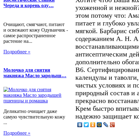
Череда и корень оду…
ухоженной и нежной?
этом потому что: Ам
питает и глубоко увл
Очищают, смягчают, питают
и освежают кожу Одуванчик -
мягкой. Барбарис с
самое распространенное
содержанием А. Н. А
растение на...
восстанавливающими
Подробнее »
антисептическим дей
дополнительно обог
В6. Сертифицирован
Молочко для снятия
макияжа Масло зародыш…
календулы и таволги
чистых условиях и п
природный состав и 
прекрасно восстанав
Крем быстро впитыва
Деликатно очищает даже
надежно защищает ко
самую чувствительную кожу
...
Подробнее »