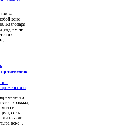
 так же
любой зоне
а. Благодаря
оцедурам не
ется их
,...
ь -
о применению
овременного
 это - крахмал,
омола из
руп, соль.
вами начали
тыре века...