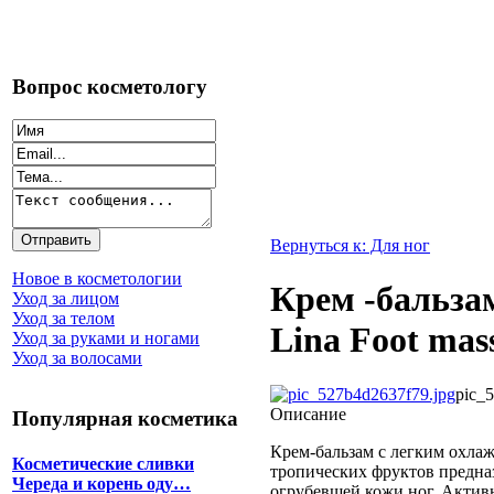
Вопрос косметологу
Вернуться к: Для ног
Новое в косметологии
Крем -бальза
Уход за лицом
Уход за телом
Lina Foot mass
Уход за руками и ногами
Уход за волосами
pic_
Описание
Популярная косметика
Крем-бальзам с легким охл
Косметические сливки
тропических фруктов предназ
Череда и корень оду…
огрубевшей кожи ног. Актив