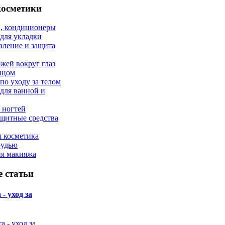
косметики
, кондиционеры
 для укладки
вление и защита
ожей вокруг глаз
лицом
по уходу за телом
 для ванной и
 ногтей
щитные средства
 косметика
рудью
ия макияжа
 статьи
- уход за