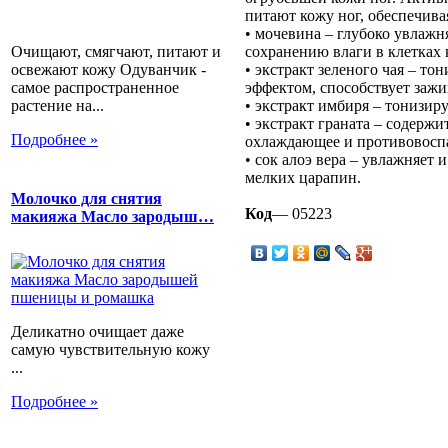
питают кожу ног, обеспечив
• мочевина – глубоко увлажн
Очищают, смягчают, питают и
сохранению влаги в клетках 
освежают кожу Одуванчик -
• экстракт зеленого чая – то
самое распространенное
эффектом, способствует заж
растение на...
• экстракт имбиря – тонизиру
• экстракт граната – содерж
Подробнее »
охлаждающее и противовоспа
• сок алоэ вера – увлажняет 
мелких царапин.
Молочко для снятия
Код
— 05223
макияжа Масло зародыш…
Деликатно очищает даже
самую чувствительную кожу
...
Подробнее »