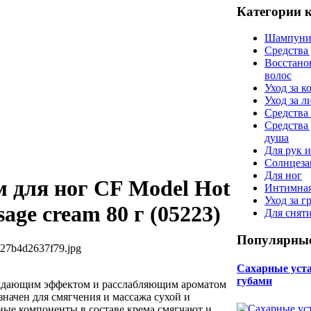
Категории 
Шампуни
Средства
Восстано
волос
Уход за к
Уход за 
Средства 
Средства
душа
Для рук и
Солнцеза
Для ног
м для ног CF Model Hot
Интимная
Уход за г
age cream 80 г (05223)
Для снят
Популярные
527b4d2637f79.jpg
Сахарные уста 
губами
аждающим эффектом и расслабляющим ароматом
начен для смягчения и массажа сухой и
ные компоненты в составе крема смягчают и