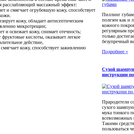
ая расслабляющий массажный эффект:
яет и смягчает огрубевшую кожу, способствует
Пиллинг губам
кожи.
полезен как и 
низирует кожу, обладает антисептическим
кожного покров
ивлению микротрещин;
регулярным пр
ет и освежает кожу, снимает отечность;
только достига
ит фруктовые кислоты, оказывает легкое
безупречный вид
лительное действие,
и смягчает кожу, способствует заживлению
Подробнее »
Сухой шампун
инструкции п
Прародители с
сухого шампуня
мука тонкого п
всевозможных к
Такими средст
пользоваться че