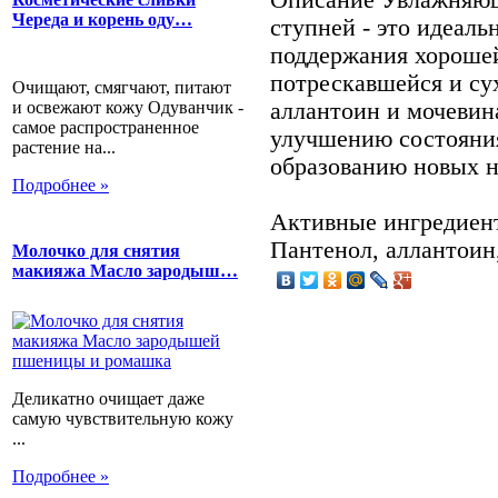
Череда и корень оду…
ступней - это идеаль
поддержания хорошей
потрескавшейся и су
Очищают, смягчают, питают
и освежают кожу Одуванчик -
аллантоин и мочевин
самое распространенное
улучшению состояния
растение на...
образованию новых н
Подробнее »
Активные ингредиен
Пантенол, аллантоин
Молочко для снятия
макияжа Масло зародыш…
Деликатно очищает даже
самую чувствительную кожу
...
Подробнее »