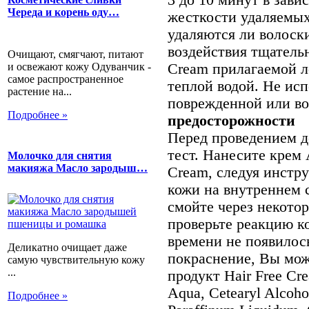
Череда и корень оду…
жесткости удаляемых
удаляются ли волоск
воздействия тщательн
Очищают, смягчают, питают
и освежают кожу Одуванчик -
Cream прилагаемой л
самое распространенное
теплой водой. Не ис
растение на...
поврежденной или в
Подробнее »
предосторожности
Перед проведением 
тест. Нанесите крем A
Молочко для снятия
макияжа Масло зародыш…
Cream, следуя инстр
кожи на внутреннем с
смойте через некотор
проверьте реакцию ко
времени не появилос
Деликатно очищает даже
покраснение, Вы мож
самую чувствительную кожу
...
продукт Hair Free Cr
Aqua, Cetearyl Alcohol
Подробнее »