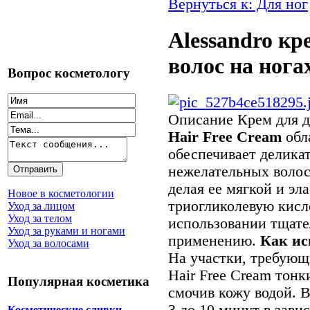
Вернуться к: Для ног
Alessandro кр
волос на нога
Вопрос косметологу
Описание
Крем для 
Hair Free Cream
обл
обеспечивает делика
нежелательных волос
делая ее мягкой и эл
Новое в косметологии
триогликолевую кисл
Уход за лицом
Уход за телом
использовании тщате
Уход за руками и ногами
применению.
Как ис
Уход за волосами
На участки, требующ
Hair Free Cream тонк
Популярная косметика
смочив кожу водой. В
3 до 10 минут в зав
Косметические сливки