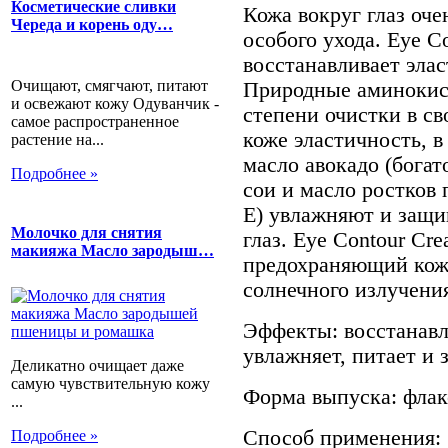
Косметические сливки
Кожа вокруг глаз оче
Череда и корень оду…
особого ухода. Eye C
восстанавливает элас
Очищают, смягчают, питают
Природные аминокис
и освежают кожу Одуванчик -
степени очистки в с
самое распространенное
коже эластичность, 
растение на...
масло авокадо (бога
Подробнее »
сои и масло ростков
Е) увлажняют и защ
Молочко для снятия
глаз. Eye Contour Cr
макияжа Масло зародыш…
предохраняющий кожу
солнечного излучени
Эффекты: восстанавл
увлажняет, питает и 
Деликатно очищает даже
самую чувствительную кожу
Форма выпуска: флако
...
Способ применения:
Подробнее »