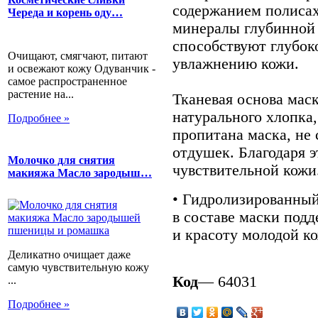
содержанием полисах
Череда и корень оду…
минералы глубинной 
способствуют глубок
Очищают, смягчают, питают
увлажнению кожи.
и освежают кожу Одуванчик -
самое распространенное
растение на...
Тканевая основа мас
натурального хлопка,
Подробнее »
пропитана маска, не
отдушек. Благодаря э
Молочко для снятия
чувствительной кожи
макияжа Масло зародыш…
• Гидролизированный
в составе маски подд
и красоту молодой к
Деликатно очищает даже
самую чувствительную кожу
Код
— 64031
...
Подробнее »