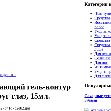
Категории 
Шампуни
Средства
Восстано
волос
Уход за к
Уход за 
Средства 
Средства
душа
Для рук и
Солнцеза
Для ног
Интимная
Уход за г
округ глаз
Для снят
ающий гель-контур
Популярные
уг глаз, 15мл.
Сахарные уста 
губами
527b41d7b2eb2.jpg