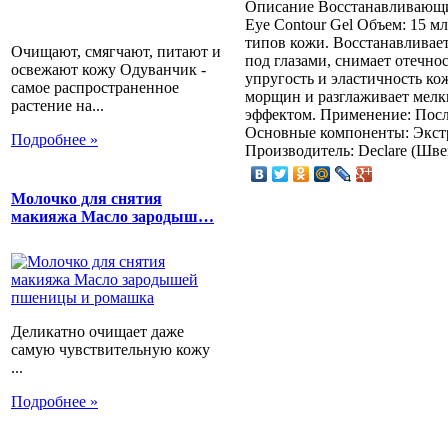
Описание
Восстанавливающий 
Eye Contour Gel Объем: 15 
типов кожи. Восстанавливает
Очищают, смягчают, питают и
под глазами, снимает отечно
освежают кожу Одуванчик -
упругость и эластичность ко
самое распространенное
морщин и разглаживает мел
растение на...
эффектом. Применение: После
Основные компоненты: Экстр
Подробнее »
Производитель: Declare (Шв
Молочко для снятия
макияжа Масло зародыш…
Деликатно очищает даже
самую чувствительную кожу
...
Подробнее »