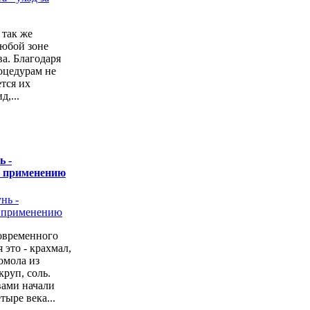
 так же
любой зоне
а. Благодаря
оцедурам не
ется их
,...
ь -
о применению
овременного
 это - крахмал,
омола из
руп, соль.
вами начали
тыре века...