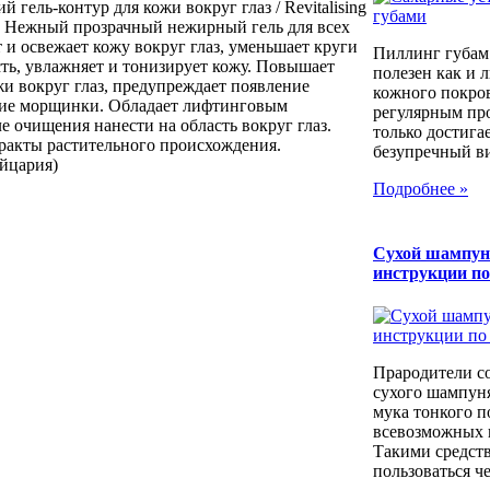
гель-контур для кожи вокруг глаз / Revitalising
мл Нежный прозрачный нежирный гель для всех
 и освежает кожу вокруг глаз, уменьшает круги
Пиллинг губам
сть, увлажняет и тонизирует кожу. Повышает
полезен как и 
жи вокруг глаз, предупреждает появление
кожного покров
кие морщинки. Обладает лифтинговым
регулярным пр
 очищения нанести на область вокруг глаз.
только достига
акты растительного происхождения.
безупречный вид
ейцария)
Подробнее »
Сухой шампун
инструкции п
Прародители с
сухого шампуня
мука тонкого п
всевозможных к
Такими средст
пользоваться че