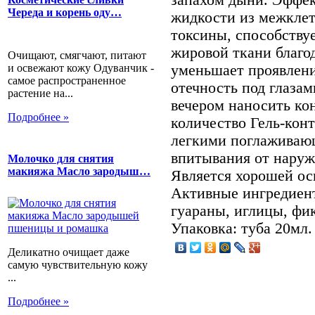
Череда и корень оду…
жидкости из межклет
токсины, способству
жировой ткани благо
Очищают, смягчают, питают
и освежают кожу Одуванчик -
уменьшает проявлени
самое распространенное
отечность под глазам
растение на...
вечером наносить ко
Подробнее »
количество Гель-кон
легкими поглаживаю
впитывания от наружн
Молочко для снятия
макияжа Масло зародыш…
Является хорошей ос
Активные ингредиент
гуараны, иглицы, фик
Упаковка: туба 20мл.
Деликатно очищает даже
самую чувствительную кожу
...
Подробнее »