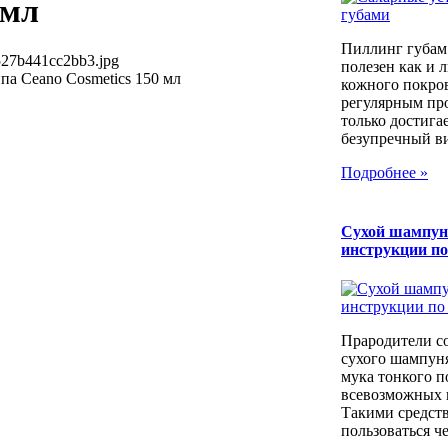
 мл
Пиллинг губам
527b441cc2bb3.jpg
полезен как и 
па Ceano Cosmetics 150 мл
кожного покров
регулярным пр
только достига
безупречный вид
Подробнее »
Сухой шампун
инструкции п
Прародители с
сухого шампуня
мука тонкого п
всевозможных к
Такими средст
пользоваться че