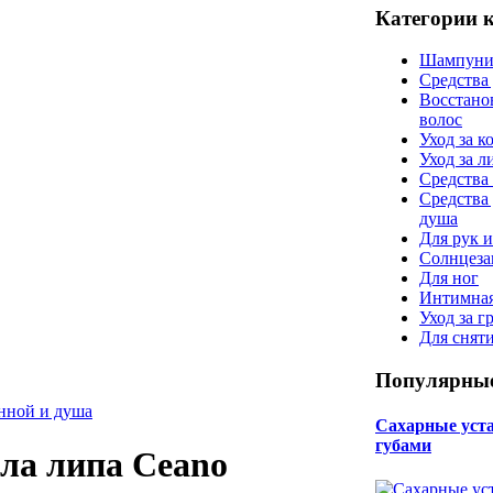
Категории 
Шампуни
Средства
Восстано
волос
Уход за к
Уход за 
Средства 
Средства
душа
Для рук и
Солнцеза
Для ног
Интимная
Уход за г
Для снят
Популярные
анной и душа
Сахарные уста 
губами
ела липа Ceano