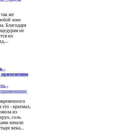
 так же
любой зоне
а. Благодаря
оцедурам не
ется их
,...
ь -
о применению
овременного
 это - крахмал,
омола из
руп, соль.
вами начали
тыре века...