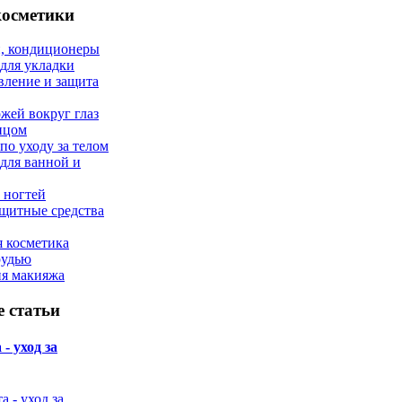
косметики
, кондиционеры
 для укладки
вление и защита
ожей вокруг глаз
лицом
по уходу за телом
 для ванной и
 ногтей
щитные средства
 косметика
рудью
ия макияжа
 статьи
- уход за