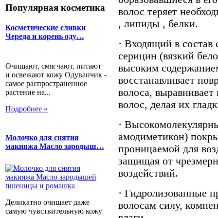
Популярная косметика
волос теряет необход
, липиды , белки.
Косметические сливки
Череда и корень оду…
· Входящий в состав
серицин (вязкий бело
Очищают, смягчают, питают
высоким содержание
и освежают кожу Одуванчик -
восстанавливает пов
самое распространенное
волоса, выравнивает 
растение на...
волос, делая их глад
Подробнее »
· Высокомолекулярн
амодиметикон) покр
Молочко для снятия
макияжа Масло зародыш…
проницаемой для воз
защищая от чрезмерн
воздействий.
· Гидролизованные 
Деликатно очищает даже
волосам силу, компе
самую чувствительную кожу
влаги.