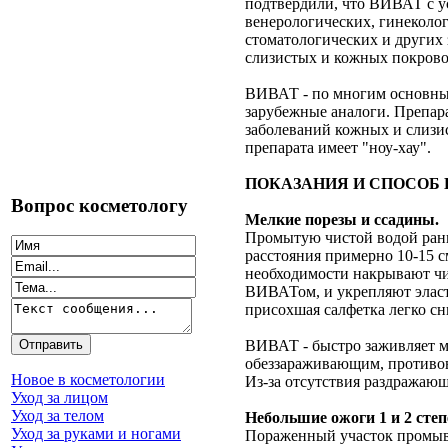
подтвердили, что ВИВАТ с у
венерологических, гинеколо
стоматологических и других
слизистых и кожных покрово
ВИВАТ - по многим основным
зарубежные аналоги. Препара
заболеваний кожных и слизи
препарата имеет "ноу-хау".
ПОКАЗАНИЯ И СПОСОБ
Вопрос косметологу
Мелкие порезы и ссадины.
Промытую чистой водой ранк
расстояния примерно 10-15 с
необходимости накрывают чи
ВИВАТом, и укрепляют элас
присохшая салфетка легко сн
ВИВАТ - быстро заживляет ме
обеззараживающим, противо
Новое в косметологии
Из-за отсутствия раздражаю
Уход за лицом
Уход за телом
Небольшие ожоги 1 и 2 сте
Уход за руками и ногами
Пораженный участок промыва