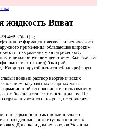
етика
я жидкость Виват
527b4ed937dd9.jpg
ективное фармацевтическое, гигиеническое и
 наружного применения, обладающее широким
тивности и выраженным антигрибковым,
щим и дезодорирующим действием. Задерживает
филококк и антракоид) бактерий,
да Кандида и другой патогенной микрофлоры.
 слабый водный раствор неорганических
обавлением натуральных эфирных масел.
нформационной технологии с использованием
соким биоэнергетическим потенциалом. Не
 раздражения кожного покрова, не оставляет
ый и информационно активный препарат.
я, проведенные в институтах и клиниках
порожья, Донецка и других городов Украины