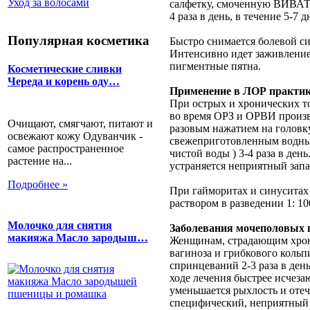
Уход за волосами
салфетку, смоченную ВИВАТо
4 раза в день, в течение 5-7 д
Популярная косметика
Быстро снимается болевой си
Интенсивно идет заживление
пигментные пятна.
Косметические сливки
Череда и корень оду…
Применение в ЛОР практи
При острых и хронических т
во время ОРЗ и ОРВИ произв
Очищают, смягчают, питают и
разовым нажатием на головку
освежают кожу Одуванчик -
свежеприготовленным водным
самое распространенное
чистой воды ) 3-4 раза в ден
растение на...
устраняется неприятный запа
Подробнее »
При гайморитах и синуситах
раствором в разведении 1: 10
Молочко для снятия
Заболевания мочеполовых 
макияжа Масло зародыш…
Женщинам, страдающим хрон
вагиноза и грибкового коль
спринцеваний 2-3 раза в день
ходе лечения быстрее исчеза
уменьшается рыхлость и отеч
специфический, неприятный