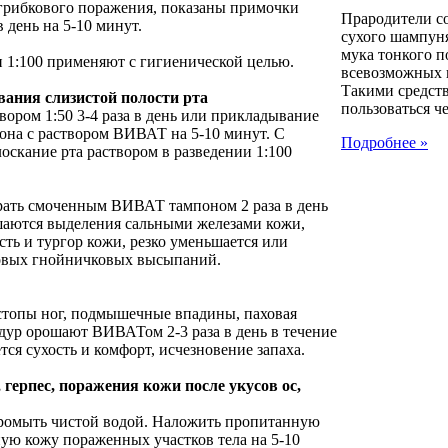
грибкового поражения, показаны примочки
Прародители с
в день на 5-10 минут.
сухого шампуня
мука тонкого п
 1:100 применяют с гигиенической целью.
всевозможных к
Такими средст
вания слизистой полости рта
пользоваться че
вором 1:50 3-4 раза в день или прикладывание
она с раствором ВИВАТ на 5-10 минут. С
Подробнее »
скание рта раствором в разведении 1:100
рать смоченным ВИВАТ тампоном 2 раза в день
ьшаются выделения сальными железами кожи,
сть и тургор кожи, резко уменьшается или
новых гнойничковых высыпаний.
стопы ног, подмышечные впадины, паховая
дур орошают ВИВАТом 2-3 раза в день в течение
ется сухость и комфорт, исчезновение запаха.
герпес, поражения кожи после укусов ос,
ромыть чистой водой. Наложить пропитанную
ю кожу пораженных участков тела на 5-10