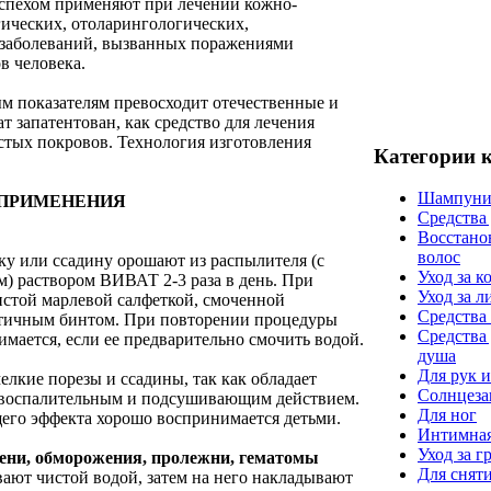
спехом применяют при лечении кожно-
гических, отоларингологических,
 заболеваний, вызванных поражениями
в человека.
 показателям превосходит отечественные и
т запатентован, как средство для лечения
стых покровов. Технология изготовления
Категории 
Шампуни
 ПРИМЕНЕНИЯ
Средства
Восстано
волос
у или ссадину орошают из распылителя (с
Уход за к
м) раствором ВИВАТ 2-3 раза в день. При
Уход за 
стой марлевой салфеткой, смоченной
Средства 
тичным бинтом. При повторении процедуры
Средства
имается, если ее предварительно смочить водой.
душа
Для рук и
лкие порезы и ссадины, так как обладает
Солнцеза
воспалительным и подсушивающим действием.
Для ног
щего эффекта хорошо воспринимается детьми.
Интимная
Уход за г
пени, обморожения, пролежни, гематомы
Для снят
ют чистой водой, затем на него накладывают