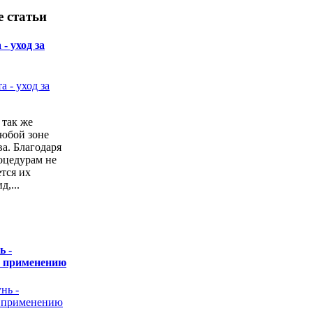
 статьи
- уход за
 так же
любой зоне
а. Благодаря
оцедурам не
ется их
,...
ь -
о применению