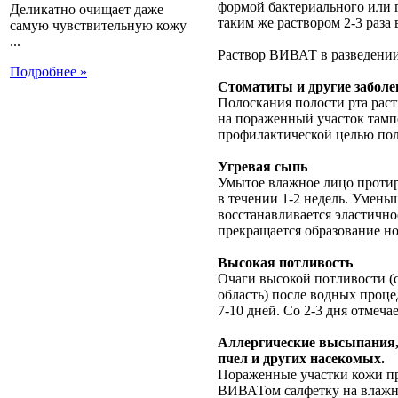
формой бактериального или 
Деликатно очищает даже
таким же раствором 2-3 раза 
самую чувствительную кожу
...
Раствор ВИВАТ в разведении
Подробнее »
Стоматиты и другие заболе
Полоскания полости рта раст
на пораженный участок тамп
профилактической целью поло
Угревая сыпь
Умытое влажное лицо проти
в течении 1-2 недель. Умен
восстанавливается эластично
прекращается образование 
Высокая потливость
Очаги высокой потливости (
область) после водных проце
7-10 дней. Со 2-3 дня отмеча
Аллергические высыпания, 
пчел и других насекомых.
Пораженные участки кожи п
ВИВАТом салфетку на влажну