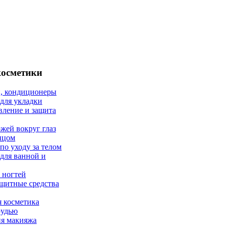
косметики
, кондиционеры
 для укладки
вление и защита
ожей вокруг глаз
лицом
по уходу за телом
 для ванной и
 ногтей
щитные средства
 косметика
рудью
ия макияжа