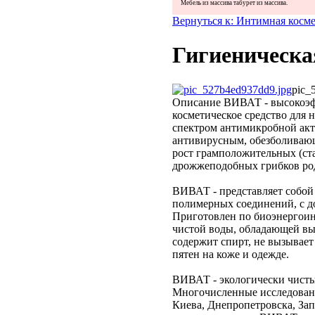
Мебель из массива
табурет из массива.
Вернуться к: Интимная косм
Гигиеническа
pic_
Описание
ВИВАТ - высокоэфф
косметическое средство для
спектром антимикробной ак
антивирусным, обезболиваю
рост грамположительных (ста
дрожжеподобных грибков ро
ВИВАТ - представляет собой
полимерных соединений, с д
Приготовлен по биоэнергои
чистой воды, обладающей вы
содержит спирт, не вызывает
пятен на коже и одежде.
ВИВАТ - экологически чист
Многочисленные исследовани
Киева, Днепропетровска, За