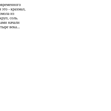
овременного
 это - крахмал,
омола из
руп, соль.
вами начали
тыре века...