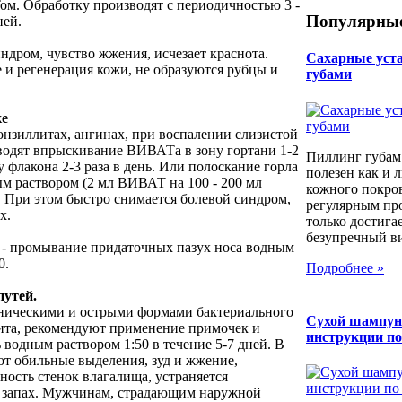
м. Обработку производят с периодичностью 3 -
Популярные
ней.
ндром, чувство жжения, исчезает краснота.
Сахарные уста 
 и регенерация кожи, не образуются рубцы и
губами
ке
онзиллитах, ангинах, при воспалении слизистой
одят впрыскивание ВИВАТа в зону гортани 1-2
Пиллинг губам
 флакона 2-3 раза в день. Или полоскание горла
полезен как и 
 раствором (2 мл ВИВАТ на 100 - 200 мл
кожного покров
ь. При этом быстро снимается болевой синдром,
регулярным пр
х.
только достига
безупречный вид
 - промывание придаточных пазух носа водным
0.
Подробнее »
путей.
ическими и острыми формами бактериального
Сухой шампун
пита, рекомендуют применение примочек и
инструкции п
 водным раствором 1:50 в течение 5-7 дней. В
ют обильные выделения, зуд и жжение,
ность стенок влагалища, устраняется
 запах. Мужчинам, страдающим наружной