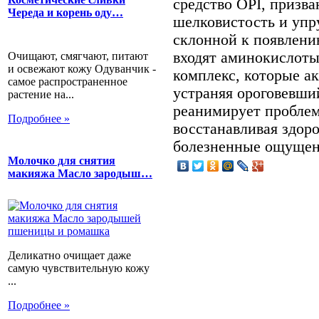
средство OPI, призва
Череда и корень оду…
шелковистость и упр
склонной к появлени
входят аминокислот
Очищают, смягчают, питают
и освежают кожу Одуванчик -
комплекс, которые а
самое распространенное
устраняя ороговевши
растение на...
реанимирует проблем
Подробнее »
восстанавливая здор
болезненные ощущен
Молочко для снятия
макияжа Масло зародыш…
Деликатно очищает даже
самую чувствительную кожу
...
Подробнее »